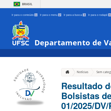
BRASIL
Ir para o conteúdo
1
Ir para o menu
2
Ir para a busca
3
Ir para o rodapé
4
Departamento de Va
Notícias
Sem categ
Resultado d
Bolsistas d
01/2025/DV