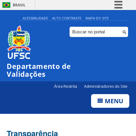
BRASIL
Simplifique!
ACESSIBILIDADE
ALTO CONTRASTE
MAPA DO SITE
Comunica BR
Participe
Acesso à informação
Legislação
Departamento de
Canais
Validações
Área Restrita
Administradores do Site
MENU
Transparência