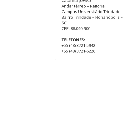
Catarina (UFSC)
Andar térreo – Reitoria I
Campus Universitário Trindade
Bairro Trindade – Florianópolis –
SC
CEP: 88.040-900
TELEFONES:
+55 (48) 3721-5942
+55 (48) 3721-6226