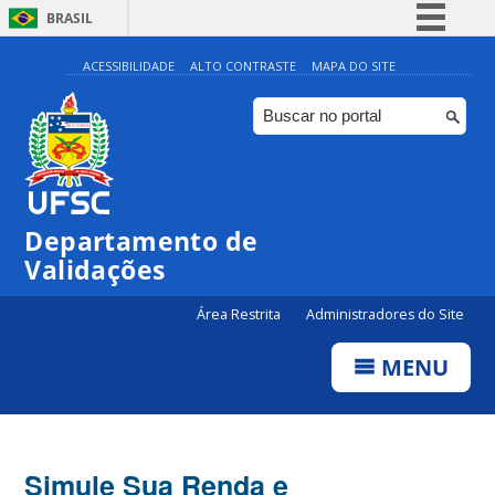
BRASIL
Simplifique!
ACESSIBILIDADE
ALTO CONTRASTE
MAPA DO SITE
Comunica BR
Participe
Acesso à informação
Legislação
Departamento de
Canais
Validações
Área Restrita
Administradores do Site
MENU
Simule Sua Renda e