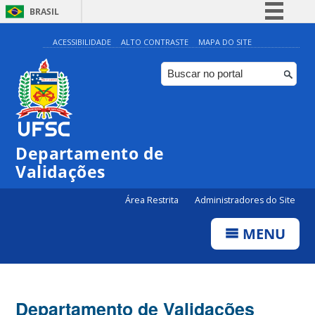
BRASIL
Simplifique!
ACESSIBILIDADE
ALTO CONTRASTE
MAPA DO SITE
Comunica BR
Participe
Acesso à informação
Legislação
Departamento de
Canais
Validações
Área Restrita
Administradores do Site
MENU
Departamento de Validações