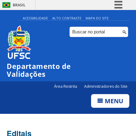
BRASIL
Simplifique!
ACESSIBILIDADE
ALTO CONTRASTE
MAPA DO SITE
Comunica BR
Participe
Acesso à informação
Legislação
Departamento de
Canais
Validações
Área Restrita
Administradores do Site
MENU
Editais