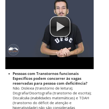
Pessoas com Transtornos funcionais
Específicos podem concorrer às
vagas
reservadas para pessoa com deficiência?
Não. Dislexia (transtorno de leitura);
Disgrafia/Disortografia (transtorno de escrita);
Discalculia (inabilidades matemáticas) e TDAH
(transtorno do déficit de atenção e
hiperatividade) não são consideradas