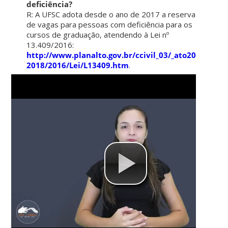
deficiência?
R: A UFSC adota desde o ano de 2017 a reserva
de vagas para pessoas com deficiência para os
cursos de graduação, atendendo à Lei nº
13.409/2016:
http://www.planalto.gov.br/ccivil_03/_ato2015-
2018/2016/Lei/L13409.htm
.