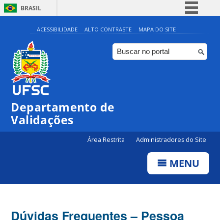
BRASIL
Simplifique!
ACESSIBILIDADE
ALTO CONTRASTE
MAPA DO SITE
Comunica BR
Participe
Acesso à informação
Legislação
Departamento de
Canais
Validações
Área Restrita
Administradores do Site
MENU
Dúvidas Frequentes – Pessoa