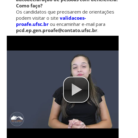
Como faço?
Os candidatos que precisarem de orientações
podem visitar o site
validacoes-
proafe.ufsc.br
ou encaminhar e-mail para
pcd.ep.gen.proafe@contato.ufsc.br
.