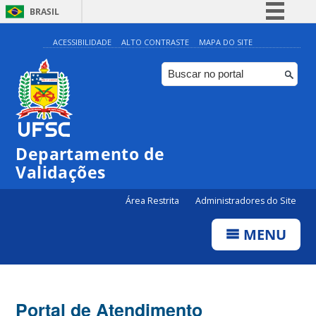
BRASIL
Simplifique!
ACESSIBILIDADE
ALTO CONTRASTE
MAPA DO SITE
Comunica BR
Participe
Acesso à informação
Legislação
Departamento de
Canais
Validações
Área Restrita
Administradores do Site
MENU
Portal de Atendimento