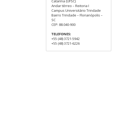
Catarina (UFSC)
Andar térreo – Reitoria I
Campus Universitário Trindade
Bairro Trindade – Florianópolis –
SC
CEP: 88.040-900
TELEFONES:
+55 (48) 3721-5942
+55 (48) 3721-6226