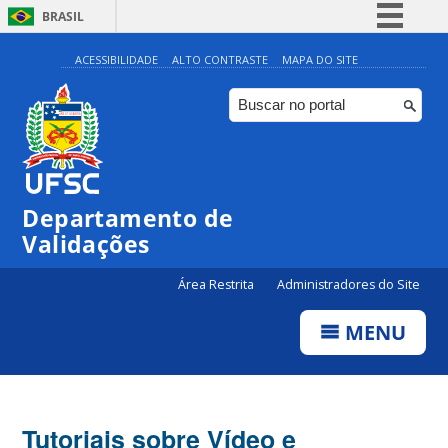
BRASIL
Simplifique!
ACESSIBILIDADE
ALTO CONTRASTE
MAPA DO SITE
Comunica BR
Participe
Acesso à informação
Legislação
Departamento de
Canais
Validações
Área Restrita
Administradores do Site
MENU
Tutoriais sobre Vídeo e