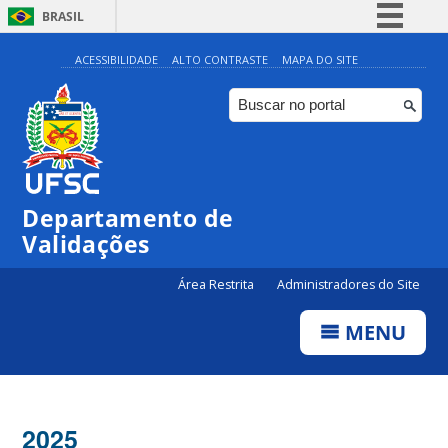
BRASIL
Simplifique!
ACESSIBILIDADE
ALTO CONTRASTE
MAPA DO SITE
Comunica BR
Participe
Acesso à informação
Legislação
Departamento de
Canais
Validações
Área Restrita
Administradores do Site
MENU
2025