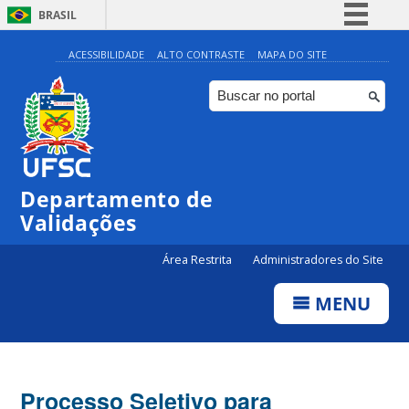
BRASIL
Simplifique!
ACESSIBILIDADE
ALTO CONTRASTE
MAPA DO SITE
Comunica BR
Participe
Acesso à informação
Legislação
Departamento de
Canais
Validações
Área Restrita
Administradores do Site
MENU
Processo Seletivo para